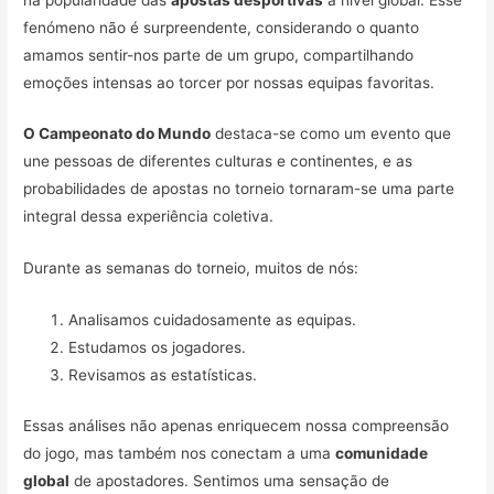
fenómeno não é surpreendente, considerando o quanto
amamos sentir-nos parte de um grupo, compartilhando
emoções intensas ao torcer por nossas equipas favoritas.
O Campeonato do Mundo
destaca-se como um evento que
une pessoas de diferentes culturas e continentes, e as
probabilidades de apostas no torneio tornaram-se uma parte
integral dessa experiência coletiva.
Durante as semanas do torneio, muitos de nós:
Analisamos cuidadosamente as equipas.
Estudamos os jogadores.
Revisamos as estatísticas.
Essas análises não apenas enriquecem nossa compreensão
do jogo, mas também nos conectam a uma
comunidade
global
de apostadores. Sentimos uma sensação de