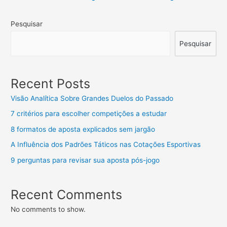
de
Pesquisar
artigos
Pesquisar
Recent Posts
Visão Analítica Sobre Grandes Duelos do Passado
7 critérios para escolher competições a estudar
8 formatos de aposta explicados sem jargão
A Influência dos Padrões Táticos nas Cotações Esportivas
9 perguntas para revisar sua aposta pós-jogo
Recent Comments
No comments to show.