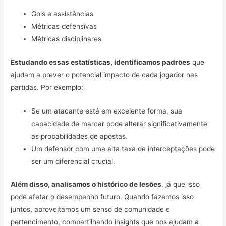
Gols e assistências
Métricas defensivas
Métricas disciplinares
Estudando essas estatísticas, identificamos padrões
que
ajudam a prever o potencial impacto de cada jogador nas
partidas. Por exemplo:
Se um atacante está em excelente forma, sua
capacidade de marcar pode alterar significativamente
as probabilidades de apostas.
Um defensor com uma alta taxa de interceptações pode
ser um diferencial crucial.
Além disso, analisamos o histórico de lesões
, já que isso
pode afetar o desempenho futuro. Quando fazemos isso
juntos, aproveitamos um senso de comunidade e
pertencimento, compartilhando insights que nos ajudam a