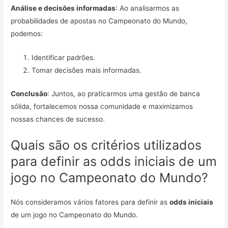
Análise e decisões informadas
: Ao analisarmos as
probabilidades de apostas no Campeonato do Mundo,
podemos:
Identificar padrões.
Tomar decisões mais informadas.
Conclusão
: Juntos, ao praticarmos uma gestão de banca
sólida, fortalecemos nossa comunidade e maximizamos
nossas chances de sucesso.
Quais são os critérios utilizados
para definir as odds iniciais de um
jogo no Campeonato do Mundo?
Nós consideramos vários fatores para definir as
odds iniciais
de um jogo no Campeonato do Mundo.