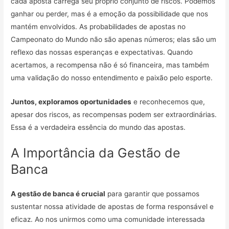
cada aposta carrega seu próprio conjunto de riscos. Podemos
ganhar ou perder, mas é a emoção da possibilidade que nos
mantém envolvidos. As probabilidades de apostas no
Campeonato do Mundo não são apenas números; elas são um
reflexo das nossas esperanças e expectativas. Quando
acertamos, a recompensa não é só financeira, mas também
uma validação do nosso entendimento e paixão pelo esporte.
Juntos, exploramos oportunidades
e reconhecemos que,
apesar dos riscos, as recompensas podem ser extraordinárias.
Essa é a verdadeira essência do mundo das apostas.
A Importância da Gestão de
Banca
A gestão de banca é crucial
para garantir que possamos
sustentar nossa atividade de apostas de forma responsável e
eficaz. Ao nos unirmos como uma comunidade interessada