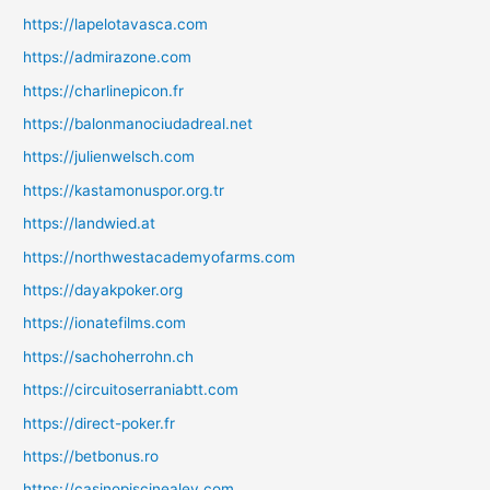
https://lapelotavasca.com
https://admirazone.com
https://charlinepicon.fr
https://balonmanociudadreal.net
https://julienwelsch.com
https://kastamonuspor.org.tr
https://landwied.at
https://northwestacademyofarms.com
https://dayakpoker.org
https://ionatefilms.com
https://sachoherrohn.ch
https://circuitoserraniabtt.com
https://direct-poker.fr
https://betbonus.ro
https://casinopiscinealey.com