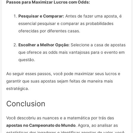
Passos para Maximizar Lucros com Odds:
Pesquisar e Comparar:
Antes de fazer uma aposta, é
essencial pesquisar e comparar as probabilidades
oferecidas por diferentes casas.
Escolher a Melhor Opção:
Selecione a casa de apostas
que oferece as odds mais vantajosas para o evento em
questão.
Ao seguir esses passos, você pode maximizar seus lucros e
garantir que suas apostas sejam feitas de maneira mais
estratégica.
Conclusion
Você descobriu as nuances e a matemática por trás das
apostas no Campeonato do Mundo
. Agora, ao analisar as
estatísticas dos jogadores e identificar apostas de valor, você