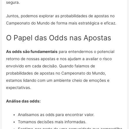
segura.
Juntos, podemos explorar as probabilidades de apostas no
Campeonato do Mundo de forma mais estratégica e eficaz.
O Papel das Odds nas Apostas
As odds são fundamentais
para entendermos o potencial
retorno de nossas apostas e nos ajudam a avaliar o risco
envolvido em cada decisão. Quando falamos de
probabilidades de apostas no Campeonato do Mundo,
estamos lidando com um ambiente cheio de emoções e
expectativas.
Análise das odds:
Analisamos as odds para encontrar valor.
Tomamos decisões mais informadas.
Sentimo-nos parte de uma comunidade que compartilha